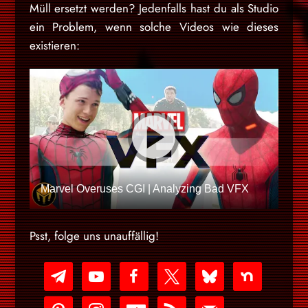
Müll ersetzt werden? Jedenfalls hast du als Studio
ein Problem, wenn solche Videos wie dieses
existieren:
Marvel Overuses CGI | Analyzing Bad VFX
Psst, folge uns unauffällig!
telegram
youtube-
facebook
x
bluesky
nextdoor
play
pinterest
instagram
cc-
rss
mail