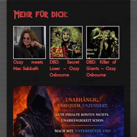
Mehr für dich:
Ozzy meets
DBD: Secret
DBD: Killer of
Mac Sabbath
Loser – Ozzy
Giants – Ozzy
Osbourne
Osbourne