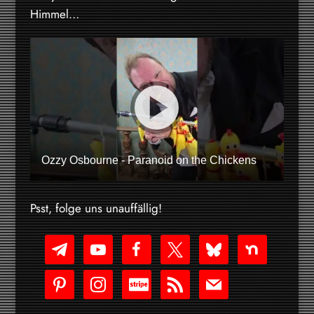
Himmel…
Ozzy Osbourne - Paranoid on the Chickens
Psst, folge uns unauffällig!
telegram
youtube-
facebook
x
bluesky
nextdoor
play
pinterest
instagram
cc-
rss
mail
stripe