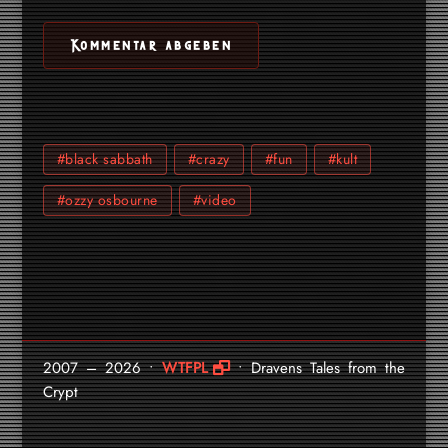
#black sabbath
#crazy
#fun
#kult
#ozzy osbourne
#video
2007 – 2026 •
WTFPL
• Dravens Tales from the
Crypt