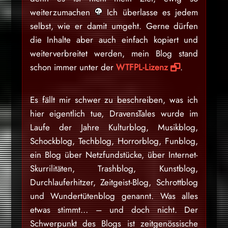
weiterzumachen
Ich überlasse es jedem
selbst, wie er damit umgeht. Gerne dürfen
die Inhalte aber auch einfach kopiert und
weiterverbreitet werden, mein Blog stand
schon immer unter der
WTFPL-Lizenz
.
Es fällt mir schwer zu beschreiben, was ich
hier eigentlich tue, DravensTales wurde im
Laufe der Jahre Kulturblog, Musikblog,
Schockblog, Techblog, Horrorblog, Funblog,
ein Blog über Netzfundstücke, über Internet-
Skurrilitäten, Trashblog, Kunstblog,
Durchlauferhitzer, Zeitgeist-Blog, Schrottblog
und Wundertütenblog genannt. Was alles
etwas stimmt… – und doch nicht. Der
Schwerpunkt des Blogs ist zeitgenössische