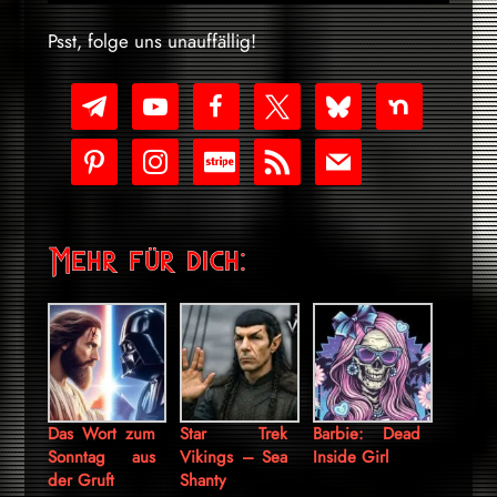
Psst, folge uns unauffällig!
telegram
youtube-
facebook
x
bluesky
nextdoor
play
pinterest
instagram
cc-
rss
mail
stripe
Mehr für dich:
Das Wort zum
Star Trek
Barbie: Dead
Sonntag aus
Vikings – Sea
Inside Girl
der Gruft
Shanty