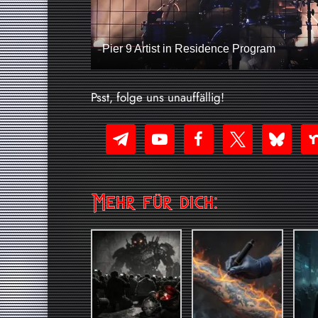
Pier 9 Artist in Residence Program
Psst, folge uns unauffällig!
telegram
youtube-
facebook
x
bluesky
nex
play
Mehr für dich: