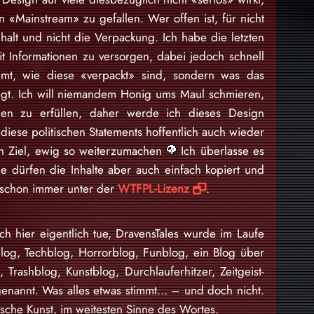
 «Mainstream» zu gefallen. Wer offen ist, für nicht
nhalt und nicht die Verpackung. Ich habe die letzten
 Informationen zu versorgen, dabei jedoch schnell
mt, wie diese «verpackt» sind, sondern was das
egt. Ich will niemandem Honig ums Maul schmieren,
en zu erfüllen, daher werde ich dieses Design
iese politischen Statements hoffentlich auch wieder
ein Ziel, ewig so weiterzumachen
Ich überlasse es
e dürfen die Inhalte aber auch einfach kopiert und
d schon immer unter der
WTFPL-Lizenz
.
ch hier eigentlich tue, DravensTales wurde im Laufe
blog, Techblog, Horrorblog, Funblog, ein Blog über
n, Trashblog, Kunstblog, Durchlauferhitzer, Zeitgeist-
enannt. Was alles etwas stimmt… – und doch nicht.
sche Kunst, im weitesten Sinne des Wortes.