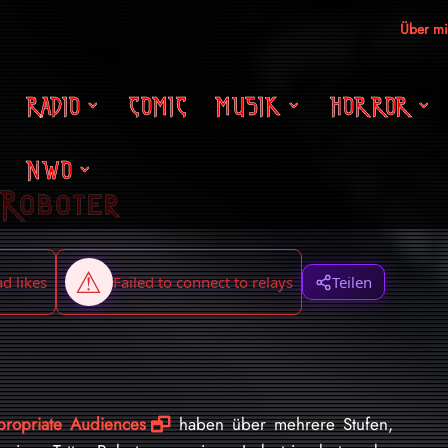
Über m
RADIO
COMIC
MUSIK
HORROR
NWO
-Roboter
Teilen
ropriate Audiences
haben über mehrere Stufen,