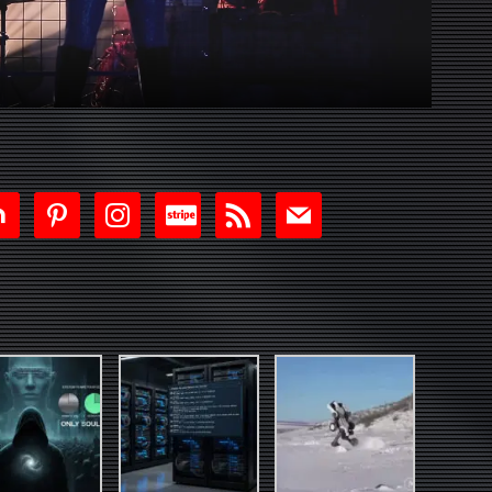
tdoor
pinterest
instagram
cc-
rss
mail
stripe