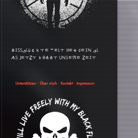
⋔ｴ꒚꒚ﻯ꒒ü￠ｋￓﾼ ꒳ﾼ꒒ￓ ꎧﾼቄ ꒯ﾼｴℕ ﻯ꒒
ᗑ꒚ ｣ﾼￓẔￓ ｋꑙ⋔⋔ￓ ꒤ℕ꒚ﾼℜﾼ Ẕﾼｴￓ
Unterstützen
•
Über mich
•
Kontakt
•
Impressum