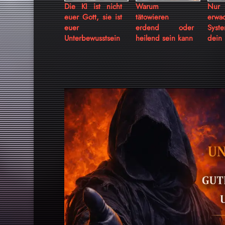
Die KI ist nicht
Warum
Nur
euer Gott, sie ist
tätowieren
erwa
euer
erdend oder
Syst
Unterbewusstsein
heilend sein kann
dein 