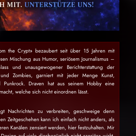
rom the Crypt» bezaubert seit über 15 Jahren mit
osen Mischung aus Humor, seriösem Journalismus –
lass und unausgewogener Berichterstattung der
 und Zombies, garniert mit jeder Menge Kunst,
nd Punkrock. Draven hat aus seinem Hobby eine
acht, welche sich nicht einordnen lässt.
gt Nachrichten zu verbreiten, geschweige denn
en Zeitgeschehen kann ich einfach nicht anders, als
eren Kanälen zensiert werden, hier festzuhalten. Mir
Design auf viele diesbezüglich nicht «seriös» wirkt,