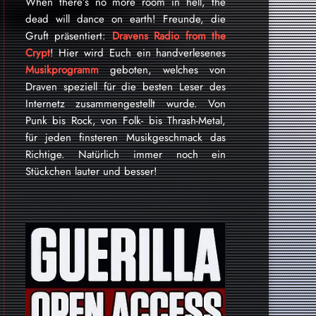
When there’s no more room in hell, the
dead will dance on earth! Freunde, die
Gruft präsentiert:
Dravens Radio from the
Crypt
! Hier wird Euch ein handverlesenes
Musikprogramm
geboten, welches von
Draven speziell für die besten Leser des
Internetz zu­sammen­ge­stellt wurde. Von
Punk bis Rock, von Folk- bis Thrash-Metal,
für je­den finsteren Mu­sik­ge­schmack das
Rich­tige. Natürlich immer noch ein
Stückchen lauter und besser!