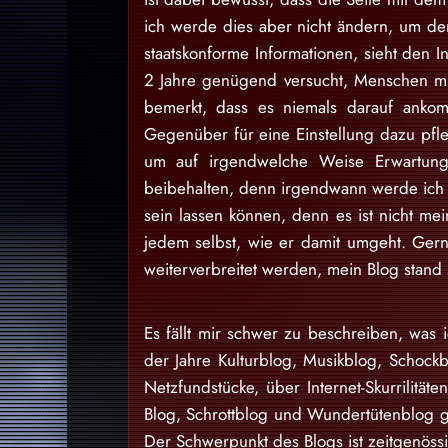
ich werde dies aber nicht ändern, um den
staatskonforme Informationen, sieht den I
2 Jahre genügend versucht, Menschen mit
bemerkt, dass es niemals darauf ankom
Gegenüber für eine Einstellung dazu pfl
um auf irgendwelche Weise Erwartung
beibehalten, denn irgendwann werde ich d
sein lassen können, denn es ist nicht m
jedem selbst, wie er damit umgeht. Gern
weiterverbreitet werden, mein Blog stan
Es fällt mir schwer zu beschreiben, was i
der Jahre Kulturblog, Musikblog, Schock
Netzfundstücke, über Internet-Skurrilitäte
Blog, Schrottblog und Wundertütenblog g
Der Schwerpunkt des Blogs ist zeitgenössi