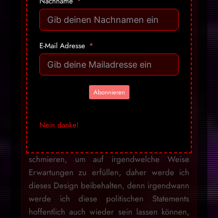
Nachname
nicht «seriös» wirkt, ich werde dies aber
nicht ändern, um den «Mainstream» zu
gefallen. Wer offen ist, für nicht
staatskonforme Informationen, sieht den Inhalt
E-Mail Adresse
und nicht die Verpackung. Ich habe die
letzten 2 Jahre genügend versucht,
Menschen mit Informationen zu versorgen,
Abonnieren
dabei jedoch schnell bemerkt, dass es
niemals darauf ankommt, wie diese
«verpackt» sind, sondern was das
Nein danke!
Gegenüber für eine Einstellung dazu pflegt.
Ich will niemandem Honig ums Maul
schmieren, um auf irgendwelche Weise
Erwartungen zu erfüllen, daher werde ich
dieses Design beibehalten, denn irgendwann
werde ich diese politischen Statements
hoffentlich auch wieder sein lassen können,