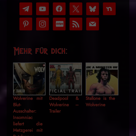
telegram
youtube-
facebook
x
bluesky
nextdoor
play
pinterest
instagram
cc-
rss
mail
stripe
Mehr für dich:
Wolverine mit
Deadpool &
Stallone is the
Blut-
Wolverine –
Wolverine
Ausschalter:
Trailer
Insomniac
liefert die
Metzgerei mit