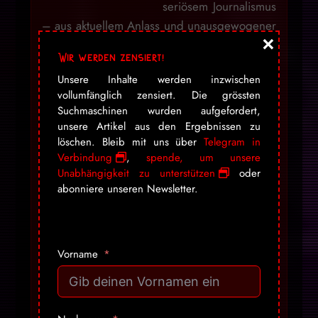
seriösem Journalismus
– aus aktuellem Anlass und unausgewogener
×
Berichterstattung der Presse Politik – und
Wir werden zensiert!
Zombies, garniert mit jeder Menge Kunst,
Unsere Inhalte werden inzwischen
Entertainment und Punkrock. Draven hat aus
vollumfänglich zensiert. Die grössten
seinem Hobby eine beliebte Marke gemacht,
Suchmaschinen wurden aufgefordert,
welche sich nicht einordnen lässt.
unsere Artikel aus den Ergebnissen zu
löschen. Bleib mit uns über
Telegram in
Verbindung
,
spende, um unsere
Mein Blog war niemals darauf ausgelegt
Unabhängigkeit zu unterstützen
oder
Nachrichten zu verbreiten, geschweige denn
abonniere unseren Newsletter.
politisch zu werden, doch mit dem aktuellen
Zeitgeschehen kann ich einfach nicht anders,
als Informationen, welche sonst auf allen
Vorname
anderen Kanälen zensiert werden, hier
festzuhalten. Mir ist dabei bewusst, dass die
Seite mit dem Design auf viele diesbezüglich