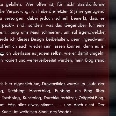
 gefallen. Wer offen ist, für nicht staatskonforme
t die Verpackung. Ich habe die letzten 2 Jahre genügend
zu versorgen, dabei jedoch schnell bemerkt, dass es
erpackt» sind, sondern was das Gegenüber für eine
andem Honig ums Maul schmieren, um auf irgendwelche
erde ich dieses Design beibehalten, denn irgendwann
offentlich auch wieder sein lassen können, denn es ist
n
Ich überlasse es jedem selbst, wie er damit umgeht.
ch kopiert und weiterverbreitet werden, mein Blog stand
ch hier eigentlich tue, DravensTales wurde im Laufe der
log, Techblog, Horrorblog, Funblog, ein Blog über
, Trashblog, Kunstblog, Durchlauferhitzer, Zeitgeist-Blog,
nnt. Was alles etwas stimmt… – und doch nicht. Der
 Kunst, im weitesten Sinne des Wortes.