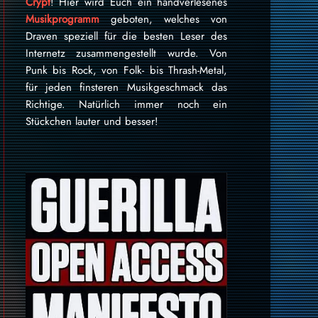
Crypt
! Hier wird Euch ein handverlesenes
Musikprogramm
geboten, welches von
Draven speziell für die besten Leser des
Internetz zu­sammen­ge­stellt wurde. Von
Punk bis Rock, von Folk- bis Thrash-Metal,
für je­den finsteren Mu­sik­ge­schmack das
Rich­tige. Natürlich immer noch ein
Stückchen lauter und besser!