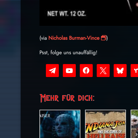
(via
Nicholas Burman-Vince
)
Psst, folge uns unauffällig!
telegram
youtube-
facebook
x
bluesky
nex
play
Mehr für dich: