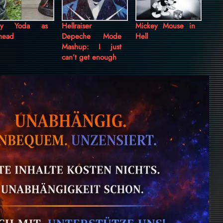
by Yoda as
Hellraiser
Mickey Mouse in
head
Depeche Mode
Hell
Mashup: I just
can’t get enough