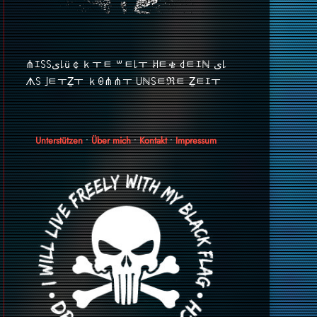
⋔ｴ꒚꒚ﻯ꒒ü￠ｋￓﾼ ꒳ﾼ꒒ￓ ꎧﾼቄ ꒯ﾼｴℕ ﻯ꒒
ᗑ꒚ ｣ﾼￓẔￓ ｋꑙ⋔⋔ￓ ꒤ℕ꒚ﾼℜﾼ Ẕﾼｴￓ
Unterstützen
•
Über mich
•
Kontakt
•
Impressum