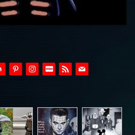
tdoor
pinterest
instagram
cc-
rss
mail
stripe