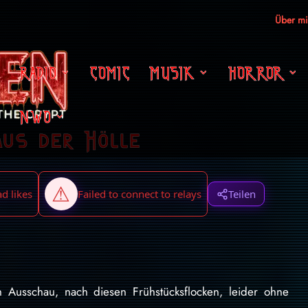
Über m
RADIO
COMIC
MUSIK
HORROR
NWO
aus der Hölle
Teilen
 Ausschau, nach diesen Frühstücksflocken, leider ohne