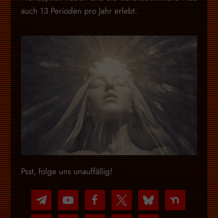
auch 13 Perioden pro Jahr erlebt.
Psst, folge uns unauffällig!
telegram
youtube-
facebook
x
bluesky
nextdoor
play