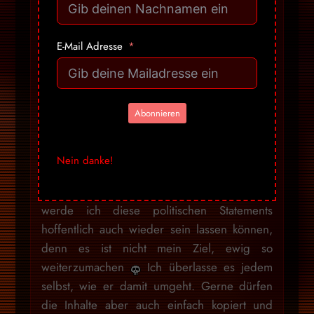
und nicht die Verpackung. Ich habe die
letzten 2 Jahre genügend versucht,
Menschen mit Informationen zu versorgen,
E-Mail Adresse
dabei jedoch schnell bemerkt, dass es
niemals darauf ankommt, wie diese
«verpackt» sind, sondern was das
Abonnieren
Gegenüber für eine Einstellung dazu pflegt.
Ich will niemandem Honig ums Maul
schmieren, um auf irgendwelche Weise
Nein danke!
Erwartungen zu erfüllen, daher werde ich
dieses Design beibehalten, denn irgendwann
werde ich diese politischen Statements
hoffentlich auch wieder sein lassen können,
denn es ist nicht mein Ziel, ewig so
weiterzumachen
Ich überlasse es jedem
selbst, wie er damit umgeht. Gerne dürfen
die Inhalte aber auch einfach kopiert und