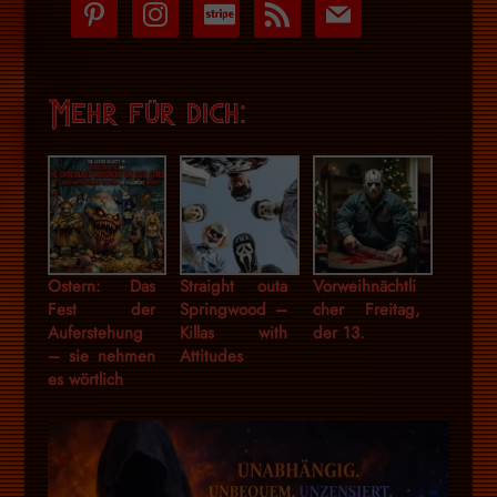
pinterest
instagram
cc-
rss
mail
stripe
Mehr für dich:
Ostern: Das
Straight outa
Vorweihnächtli
Fest der
Springwood –
cher Freitag,
Auferstehung
Killas with
der 13.
– sie nehmen
Attitudes
es wörtlich