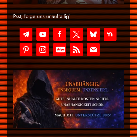
Psst, folge uns unauffällig!
telegram
youtube-
facebook
x
bluesky
nextdoor
play
pinterest
instagram
cc-
rss
mail
stripe