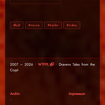
#kult
#movie
#trailer
#video
2007 – 2026 •
WTFPL
• Dravens Tales from the
Crypt
Archiv
Impressum
.
.