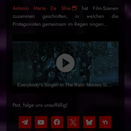
Antonio Maria Da Silva
hat Film-Szenen
zusammen geschnitten, in welchen die
Protagonisten gemeinsam im Regen singen…
Everybody’s Singin‘ In The Rain: Movies Singin‘ In The Rain
Psst, folge uns unauffällig!
telegram
youtube-
facebook
x
bluesky
nextdoor
play