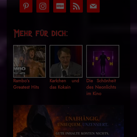
pinterest
instagram
cc-
rss
mail
stripe
Mehr für dich:
Rambo’s
Karlchen und
Die Schönheit
Greatest Hits
das Kokain
des Neonlichts
im Kino