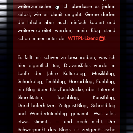
weiterzumachen
Ich überlasse es jedem
selbst, wie er damit umgeht. Gerne dürfen
die Inhalte aber auch einfach kopiert und
weiterverbreitet werden, mein Blog stand
schon immer unter der
WTFPL-Lizenz
.
Es fällt mir schwer zu beschreiben, was ich
hier eigentlich tue, DravensTales wurde im
Laufe der Jahre Kulturblog, Musikblog,
Schockblog, Techblog, Horrorblog, Funblog,
ein Blog über Netzfundstücke, über Internet-
Skurrilitäten, Trashblog, Kunstblog,
Durchlauferhitzer, Zeitgeist-Blog, Schrottblog
und Wundertütenblog genannt. Was alles
etwas stimmt… – und doch nicht. Der
Schwerpunkt des Blogs ist zeitgenössische