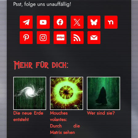
Psst, folge uns unauffällig!
telegram
youtube-
facebook
x
bluesky
nextdoor
play
pinterest
instagram
cc-
rss
mail
stripe
Mehr für dich:
Die neue Erde
Mouches
Wer sind sie?
entsteht
volantes:
Durch die
Matrix sehen