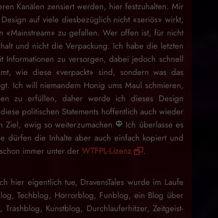
eren Kanälen zensiert werden, hier festzuhalten. Mir
Design auf viele diesbezüglich nicht «seriös» wirkt,
 «Mainstream» zu gefallen. Wer offen ist, für nicht
nhalt und nicht die Verpackung. Ich habe die letzten
 Informationen zu versorgen, dabei jedoch schnell
mt, wie diese «verpackt» sind, sondern was das
egt. Ich will niemandem Honig ums Maul schmieren,
en zu erfüllen, daher werde ich dieses Design
iese politischen Statements hoffentlich auch wieder
ein Ziel, ewig so weiterzumachen
Ich überlasse es
e dürfen die Inhalte aber auch einfach kopiert und
d schon immer unter der
WTFPL-Lizenz
.
ch hier eigentlich tue, DravensTales wurde im Laufe
blog, Techblog, Horrorblog, Funblog, ein Blog über
n, Trashblog, Kunstblog, Durchlauferhitzer, Zeitgeist-