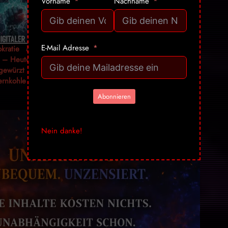
Vorname
Nachname
E-Mail Adresse
kratie à la
So entschlüsselt
VÜPF 2.0: Der
 – Heute: E-
ein IT-Techniker
Bundesrat erklärt
gewürzt mit
den Wortnebel
9 Millionen
ernkohle
der Tagespolitik
Schweizern den
Generalverdacht
Abonnieren
Nein danke!