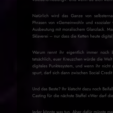
Natürlich wird das Ganze von selbsternan
Phrasen von «Gemeinwohl» und «sozialer Ge
Ausbeutung mit moralischem Glanzlack. Man n
Sklaverei – nur dass die Ketten heute digital, 
Warum rennt ihr eigentlich immer noch b
tatsächlich, euer Kreuzchen würde die Welt r
digitales Punktesystem, und wenn ihr nicht a
spurt, darf sich dann zwischen Social Credit
Und das Beste? Ihr klatscht dazu noch Beifall
Casting für die nächste Staffel «Wer darf d
Jeder könnte was tun. Aber dafür müsste man t