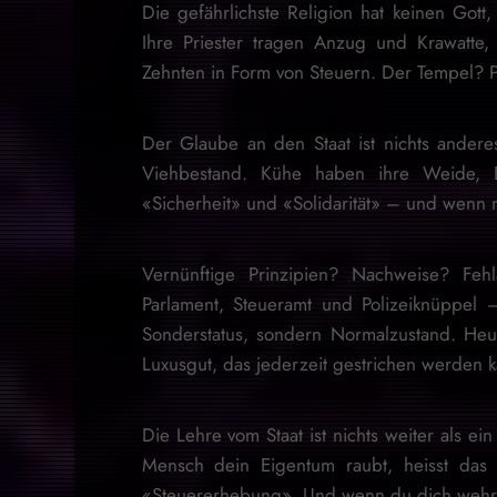
Die gefährlichste Religion hat keinen Gott
Ihre Priester tragen Anzug und Krawatte
Zehnten in Form von Steuern. Der Tempel? Pa
Der Glaube an den Staat ist nichts andere
Viehbestand. Kühe haben ihre Weide, B
«Sicherheit» und «Solidarität» – und wenn m
Vernünftige Prinzipien? Nachweise? Feh
Parlament, Steueramt und Polizeiknüppel 
Sonderstatus, sondern Normalzustand. Heut
Luxusgut, das jederzeit gestrichen werden 
Die Lehre vom Staat ist nichts weiter als ei
Mensch dein Eigentum raubt, heisst das 
«Steuererhebung». Und wenn du dich wehrst