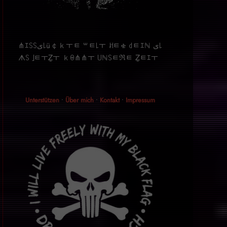
⋔ｴ꒚꒚ﻯ꒒ü￠ｋￓﾼ ꒳ﾼ꒒ￓ ꎧﾼቄ ꒯ﾼｴℕ ﻯ꒒
ᗑ꒚ ｣ﾼￓẔￓ ｋꑙ⋔⋔ￓ ꒤ℕ꒚ﾼℜﾼ Ẕﾼｴￓ
Unterstützen
•
Über mich
•
Kontakt
•
Impressum