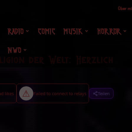
Über m
RADIO
COMIC
MUSIK
HORROR
NWO
ligion der Welt: Herzlich
Teilen