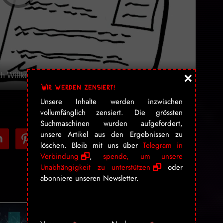
×
ich Willkommen im Staat!
Wir werden zensiert!
Unsere Inhalte werden inzwischen
vollumfänglich zensiert. Die grössten
Suchmaschinen wurden aufgefordert,
tdoor
pinterest
instagram
cc-
rss
mail
unsere Artikel aus den Ergebnissen zu
löschen. Bleib mit uns über
Telegram in
stripe
Verbindung
,
spende, um unsere
Unabhängigkeit zu unterstützen
oder
abonniere unseren Newsletter.