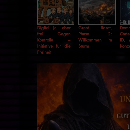
Digital ja, aber
Great Reset,
Demo
frei! Gegen
Phase 2:
Carte
Kontrolle –
Willkommen im
ID, 
Initiative für die
Sturm
Konz
Freiheit