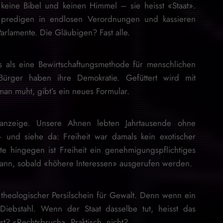
, keine Bibel und keinen Himmel – sie heisst «Staat».
, predigen in endlosen Verordnungen und kassieren
rlamente. Die Gläubigen? Fast alle.
s als eine Bewirtschaftungsmethode für menschlichen
ürger haben ihre Demokratie. Gefüttert wird mit
an muht, gibt’s ein neues Formular.
lanzeige. Unsere Ahnen lebten Jahrtausende ohne
– und siehe da: Freiheit war damals kein exotischer
e hingegen ist Freiheit ein genehmigungspflichtiges
kann, sobald «höhere Interessen» ausgerufen werden.
n theologischer Persilschein für Gewalt. Denn wenn ein
Diebstahl. Wenn der Staat dasselbe tut, heisst das
? «Rechtsbruch». Praktisch, nicht?