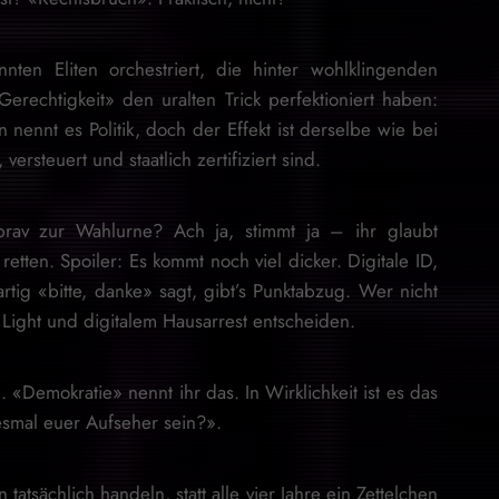
nten Eliten orchestriert, die hinter wohlklingenden
rechtigkeit» den uralten Trick perfektioniert haben:
ennt es Politik, doch der Effekt ist derselbe wie bei
versteuert und staatlich zertifiziert sind.
rav zur Wahlurne? Ach ja, stimmt ja – ihr glaubt
etten. Spoiler: Es kommt noch viel dicker. Digitale ID,
rtig «bitte, danke» sagt, gibt’s Punktabzug. Wer nicht
 Light und digitalem Hausarrest entscheiden.
. «Demokratie» nennt ihr das. In Wirklichkeit ist es das
iesmal euer Aufseher sein?».
atsächlich handeln, statt alle vier Jahre ein Zettelchen