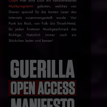
Crypt
! Hier wird Euch ein handverlesenes
Musikprogramm
geboten, welches von
Draven speziell für die besten Leser des
Internetz zu­sammen­ge­stellt wurde. Von
Punk bis Rock, von Folk- bis Thrash-Metal,
für je­den finsteren Mu­sik­ge­schmack das
Rich­tige. Natürlich immer noch ein
Stückchen lauter und besser!