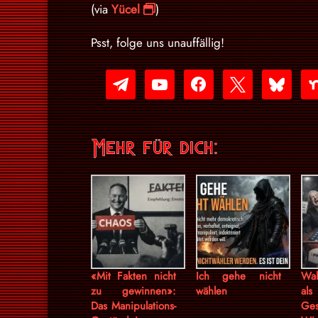
(via
Yücel
)
Psst, folge uns unauffällig!
telegram
youtube-
facebook
x
bluesky
nex
play
Mehr für dich:
«Mit Fakten nicht
Ich gehe nicht
Wah
zu gewinnen»:
wählen
als
Das Manipulations-
Ges