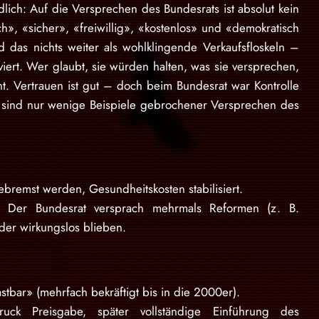
lich: Auf die Versprechen des Bundesrats ist absolut kein
ich», «sicher», «freiwillig», «kostenlos» und «demokratisch
nd das nichts weiter als wohlklingende Verkaufsfloskeln –
iert. Wer glaubt, sie würden halten, was sie versprechen,
nt. Vertrauen ist gut – doch beim Bundesrat war Kontrolle
sind nur wenige Beispiele gebrochener Versprechen des
bremst werden, Gesundheitskosten stabilisiert.
en. Der Bundesrat versprach mehrmals Reformen (z. B.
der wirkungslos blieben.
tbar» (mehrfach bekräftigt bis in die 2000er).
ruck Preisgabe, später vollständige Einführung des