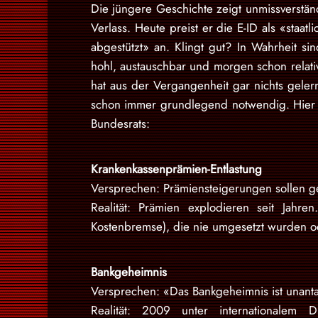
Die jüngere Geschichte zeigt unmissverständ
Verlass. Heute preist er die E-ID als «staatl
abgestützt» an. Klingt gut? In Wahrheit si
hohl, austauschbar und morgen schon relativ
hat aus der Vergangenheit gar nichts geler
schon immer grundlegend notwendig. Hier 
Bundesrats:
Krankenkassenprämien-Entlastung
Versprechen: Prämiensteigerungen sollen ge
Realität: Prämien explodieren seit Jahr
Kostenbremse), die nie umgesetzt wurden o
Bankgeheimnis
Versprechen: «Das Bankgeheimnis ist unantas
Realität: 2009 unter internationalem D