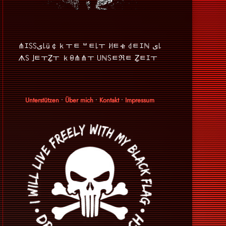
⋔ｴ꒚꒚ﻯ꒒ü￠ｋￓﾼ ꒳ﾼ꒒ￓ ꎧﾼቄ ꒯ﾼｴℕ ﻯ꒒
ᗑ꒚ ｣ﾼￓẔￓ ｋꑙ⋔⋔ￓ ꒤ℕ꒚ﾼℜﾼ Ẕﾼｴￓ
Unterstützen
•
Über mich
•
Kontakt
•
Impressum