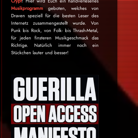
Crypt
! Hier wird Euch ein handverlesenes
Musikprogramm
geboten, welches von
Draven speziell für die besten Leser des
Internetz zu­sammen­ge­stellt wurde. Von
Punk bis Rock, von Folk- bis Thrash-Metal,
für je­den finsteren Mu­sik­ge­schmack das
Rich­tige. Natürlich immer noch ein
Stückchen lauter und besser!