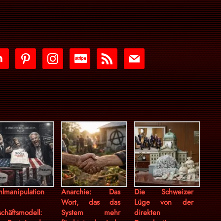
tdoor
pinterest
instagram
cc-
rss
mail
stripe
lmanipulation
Anarchie: Das
Die Schweizer
Wort, das das
Lüge von der
chäftsmodell:
System mehr
direkten