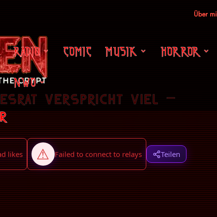
Über m
RADIO
COMIC
MUSIK
HORROR
NWO
srat verspricht viel –
r
Teilen