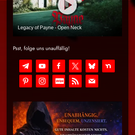
Legacy of Payne - Open Neck
Psst, folge uns unauffällig!
telegram
youtube-
facebook
x
bluesky
nextdoor
play
pinterest
instagram
cc-
rss
mail
stripe