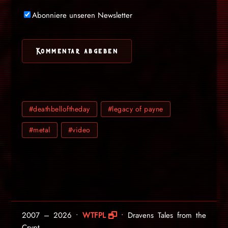
Abonniere unseren Newsletter
#deathbelloftheday
#legacy of payne
#metal
#video
2007 – 2026 •
WTFPL
• Dravens Tales from the
Crypt