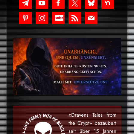
telegram
youtube-
facebook
x
bluesky
nextdoor
play
pinterest
instagram
cc-
rss
mail
stripe
«Dravens Tales from
the Crypt» bezaubert
seit über 15 Jahren