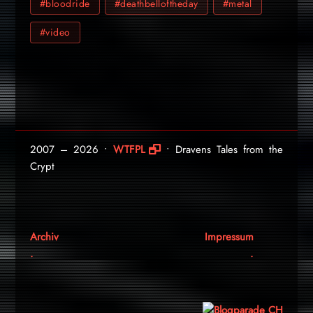
#bloodride
#deathbelloftheday
#metal
#video
2007 – 2026 •
WTFPL
• Dravens Tales from the
Crypt
Archiv
Impressum
.
.