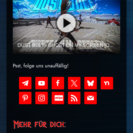
DUST BOLT - GHOST ON MY SCREEN [OFFICIAL VIDEO]
Psst, folge uns unauffällig!
telegram
youtube-
facebook
x
bluesky
nextdoor
play
pinterest
instagram
cc-
rss
mail
stripe
Mehr für dich: