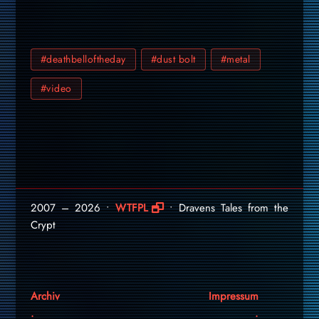
#deathbelloftheday
#dust bolt
#metal
#video
2007 – 2026 •
WTFPL
• Dravens Tales from the
Crypt
Archiv
Impressum
.
.