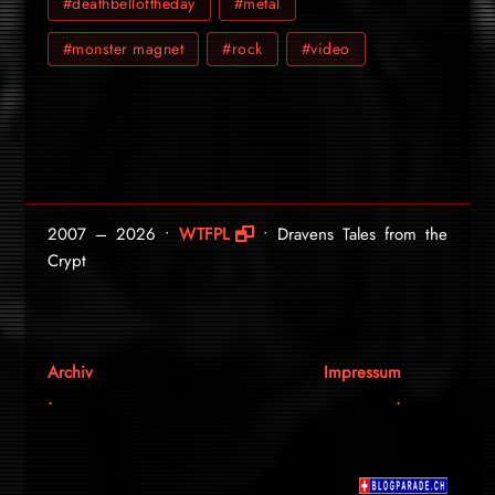
#deathbelloftheday
#metal
#monster magnet
#rock
#video
2007 – 2026 •
WTFPL
• Dravens Tales from the
Crypt
Archiv
Impressum
.
.