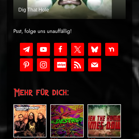
Dig That Hole
Psst, folge uns unauffällig!
telegram
youtube-
facebook
x
bluesky
nextdoor
play
pinterest
instagram
cc-
rss
mail
stripe
Mehr für dich: