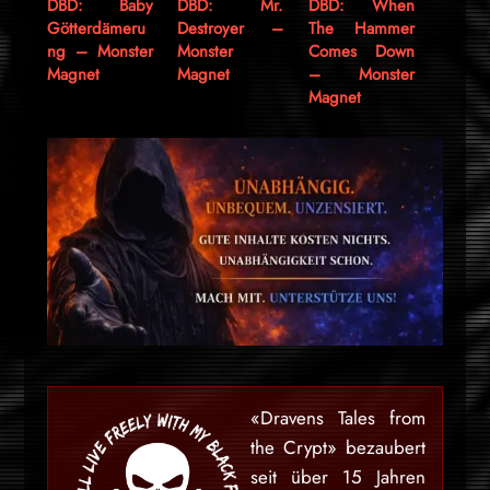
DBD: Baby
DBD: Mr.
DBD: When
Götterdämeru
Destroyer –
The Hammer
ng – Monster
Monster
Comes Down
Magnet
Magnet
– Monster
Magnet
«Dravens Tales from
the Crypt» bezaubert
seit über 15 Jahren