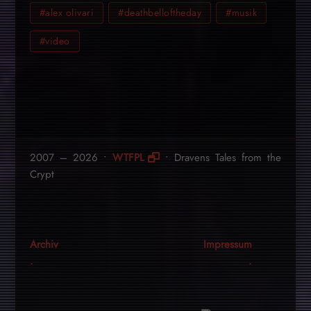
#alex olivari
#deathbelloftheday
#musik
#video
2007 – 2026 •
WTFPL
• Dravens Tales from the
Crypt
Archiv
Impressum
.
.