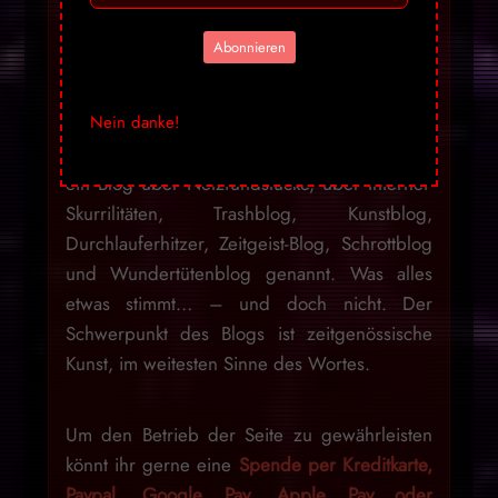
Abonnieren
Es fällt mir schwer zu beschreiben, was ich
hier eigentlich tue, DravensTales wurde im
Nein danke!
Laufe der Jahre Kulturblog, Musikblog,
Schockblog, Techblog, Horrorblog, Funblog,
ein Blog über Netzfundstücke, über Internet-
Skurrilitäten, Trashblog, Kunstblog,
Durchlauferhitzer, Zeitgeist-Blog, Schrottblog
und Wundertütenblog genannt. Was alles
etwas stimmt… – und doch nicht. Der
Schwerpunkt des Blogs ist zeitgenössische
Kunst, im weitesten Sinne des Wortes.
Um den Betrieb der Seite zu gewährleisten
könnt ihr gerne eine
Spende per Kreditkarte,
Paypal, Google Pay, Apple Pay oder