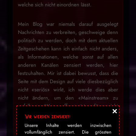
welche sich nicht einordnen lässt.
Mein Blog war niemals darauf ausgelegt
Nachrichten zu verbreiten, geschweige denn
politisch zu werden, doch mit dem aktuellen
Zeitgeschehen kann ich einfach nicht anders,
als Informationen, welche sonst auf allen
anderen Kanälen zensiert werden, hier
festzuhalten. Mir ist dabei bewusst, dass die
Seite mit dem Design auf viele diesbezüglich
nicht «seriös» wirkt, ich werde dies aber
nicht ändern, um den «Mainstream» zu
gefallen. Wer offen ist, für nicht
×
staatskonforme Informationen, sieht den Inhalt
Wir werden zensiert!
und nicht die Verpackung. Ich habe die
Unsere Inhalte werden inzwischen
letzten 2 Jahre genügend versucht,
vollumfänglich zensiert. Die grössten