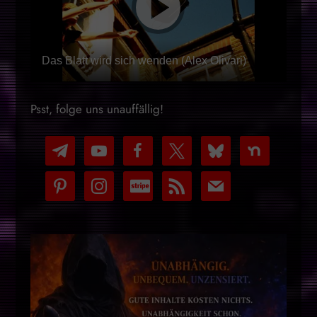
Das Blatt wird sich wenden (Alex Olivari)
Psst, folge uns unauffällig!
telegram
youtube-
facebook
x
bluesky
nextdoor
play
pinterest
instagram
cc-
rss
mail
stripe