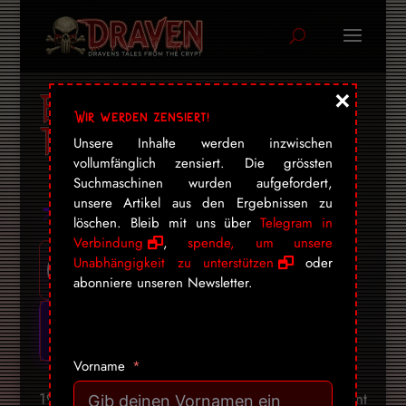
×
Bruce Lee: Be Water –
Wir werden zensiert!
Trailer
Unsere Inhalte werden inzwischen
vollumfänglich zensiert. Die grössten
Suchmaschinen wurden aufgefordert,
unsere Artikel aus den Ergebnissen zu
löschen. Bleib mit uns über
Telegram in
Verbindung
,
spende, um unsere
Unabhängigkeit zu unterstützen
oder
abonniere unseren Newsletter.
Vorname
1971, nachdem er von Hollywood abgelehnt