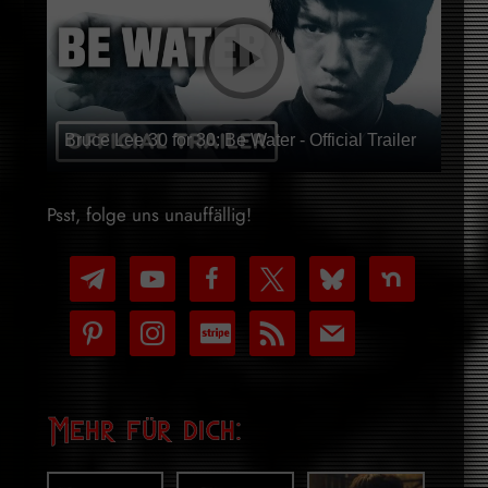
Bruce Lee 30 for 30: Be Water - Official Trailer
Psst, folge uns unauffällig!
telegram
youtube-
facebook
x
bluesky
nextdoor
play
pinterest
instagram
cc-
rss
mail
stripe
Mehr für dich: