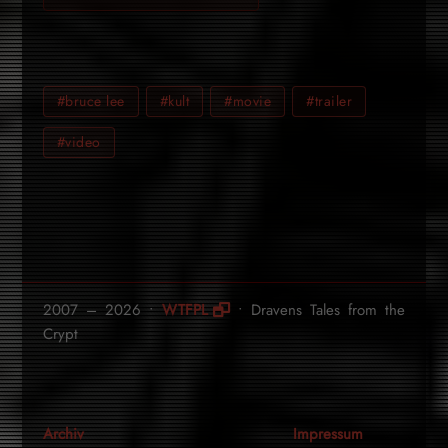
#bruce lee
#kult
#movie
#trailer
#video
2007 – 2026 •
WTFPL
• Dravens Tales from the
Crypt
Archiv
Impressum