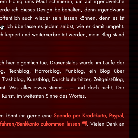
andem Honig ums Maul schmieren, um auf irgendwelche
erde ich dieses Design beibehalten, denn irgendwann
offentlich auch wieder sein lassen können, denn es ist
n
Ich überlasse es jedem selbst, wie er damit umgeht.
ch kopiert und weiterverbreitet werden, mein Blog stand
ch hier eigentlich tue, DravensTales wurde im Laufe der
log, Techblog, Horrorblog, Funblog, ein Blog über
, Trashblog, Kunstblog, Durchlauferhitzer, Zeitgeist-Blog,
nnt. Was alles etwas stimmt… – und doch nicht. Der
 Kunst, im weitesten Sinne des Wortes.
en könnt ihr gerne eine
Spende per Kreditkarte, Paypal,
erfahren/Bankkonto zukommen lassen
. Vielen Dank an