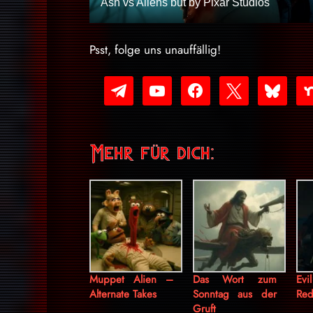
Ash vs Aliens but by Pixar Studios
Psst, folge uns unauffällig!
telegram
youtube-
facebook
x
bluesky
nex
play
Mehr für dich:
Muppet Alien –
Das Wort zum
Evi
Alternate Takes
Sonntag aus der
Red
Gruft