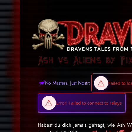
Ash vs Aliens by Pi
No Masters. Just Nostr:
Habest du dich jemals gefragt, wie Ash 