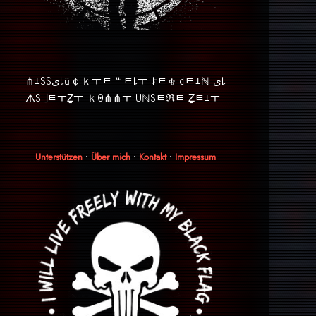
⋔ｴ꒚꒚ﻯ꒒ü￠ｋￓﾼ ꒳ﾼ꒒ￓ ꎧﾼቄ ꒯ﾼｴℕ ﻯ꒒
ᗑ꒚ ｣ﾼￓẔￓ ｋꑙ⋔⋔ￓ ꒤ℕ꒚ﾼℜﾼ Ẕﾼｴￓ
Unterstützen
•
Über mich
•
Kontakt
•
Impressum