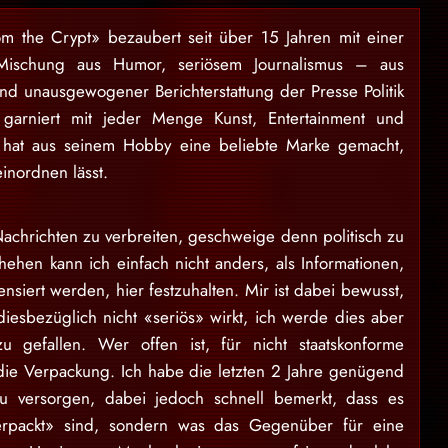
om the Crypt» bezaubert seit über 15 Jahren mit einer
Mischung aus Humor, seriösem Journalismus – aus
und unausgewogener Berichterstattung der Presse Politik
garniert mit jeder Menge Kunst, Entertainment und
 hat aus seinem Hobby eine beliebte Marke gemacht,
einordnen lässt.
achrichten zu verbreiten, geschweige denn politisch zu
ehen kann ich einfach nicht anders, als Informationen,
nsiert werden, hier festzuhalten. Mir ist dabei bewusst,
diesbezüglich nicht «seriös» wirkt, ich werde dies aber
 gefallen. Wer offen ist, für nicht staatskonforme
t die Verpackung. Ich habe die letzten 2 Jahre genügend
zu versorgen, dabei jedoch schnell bemerkt, dass es
erpackt» sind, sondern was das Gegenüber für eine