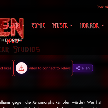
Über m
RADIO
COMIC
MUSIK
HORROR
NWO
xar Studios
Teilen
Williams gegen die Xenomorphs kämpfen würde? Wer hat