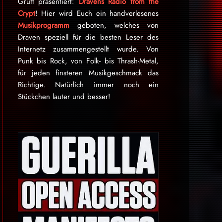
Gruft präsentiert:
Dravens Radio from the
Crypt
! Hier wird Euch ein handverlesenes
Musikprogramm
geboten, welches von
Draven speziell für die besten Leser des
Internetz zu­sammen­ge­stellt wurde. Von
Punk bis Rock, von Folk- bis Thrash-Metal,
für je­den finsteren Mu­sik­ge­schmack das
Rich­tige. Natürlich immer noch ein
Stückchen lauter und besser!