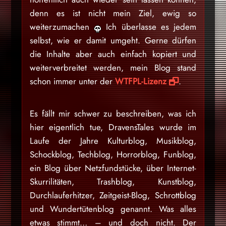
denn es ist nicht mein Ziel, ewig so
weiterzumachen
Ich überlasse es jedem
selbst, wie er damit umgeht. Gerne dürfen
die Inhalte aber auch einfach kopiert und
weiterverbreitet werden, mein Blog stand
schon immer unter der
WTFPL-Lizenz
.
Es fällt mir schwer zu beschreiben, was ich
hier eigentlich tue, DravensTales wurde im
Laufe der Jahre Kulturblog, Musikblog,
Schockblog, Techblog, Horrorblog, Funblog,
ein Blog über Netzfundstücke, über Internet-
Skurrilitäten, Trashblog, Kunstblog,
Durchlauferhitzer, Zeitgeist-Blog, Schrottblog
und Wundertütenblog genannt. Was alles
etwas stimmt… – und doch nicht. Der