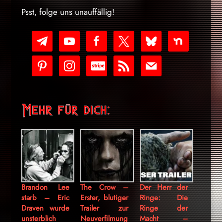
Psst, folge uns unauffällig!
telegram
youtube-
facebook
x
bluesky
nextdoor
play
pinterest
instagram
cc-
rss
mail
stripe
Mehr für dich:
Brandon Lee
The Crow –
Der Herr der
starb – Eric
Erster, blutiger
Ringe: Die
Draven wurde
Trailer zur
Ringe der
unsterblich
Neuverfilmung
Macht –