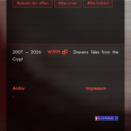
#planet der affen
#the crow
#the hobbit
2007 – 2026 •
WTFPL
• Dravens Tales from the
Crypt
Archiv
Impressum
.
.