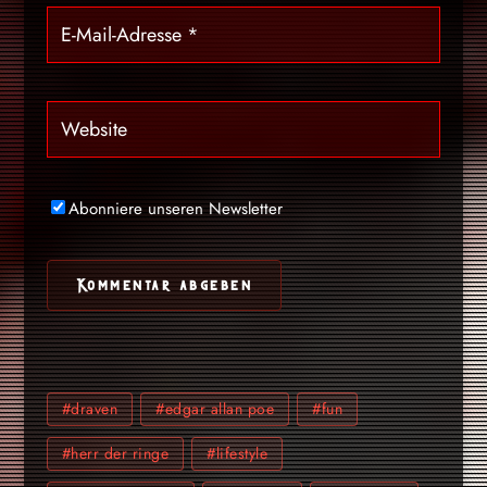
Abonniere unseren Newsletter
#draven
#edgar allan poe
#fun
#herr der ringe
#lifestyle