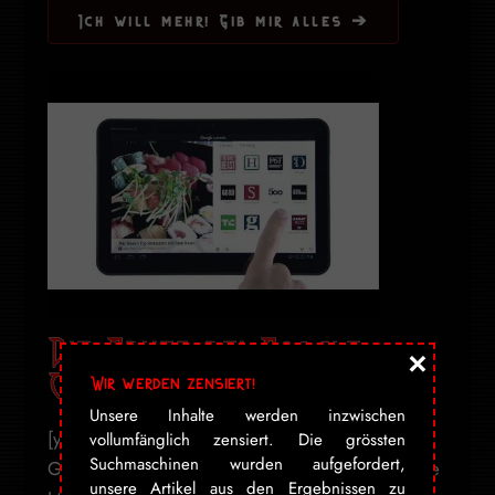
Ich will mehr! Gib mir alles ➔
Die Gruft bei Google
×
Currents
Wir werden zensiert!
Unsere Inhalte werden inzwischen
[youtube id="5LOcUkm8m9w" align="center"]
vollumfänglich zensiert. Die grössten
Suchmaschinen wurden aufgefordert,
Google hat am 12. April Google Currents für alle
unsere Artikel aus den Ergebnissen zu