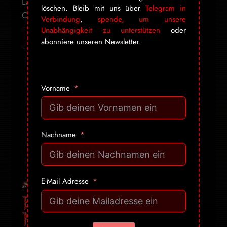
Länder freigeben. Wie bitte? Was ist Google
löschen. Bleib mit uns über
Telegram in
Currents? ...
Verbindung
,
spende, um unsere
Unabhängigkeit zu unterstützen
oder
Ich will mehr! Gib mir alles ➔
abonniere unseren Newsletter.
Vorname
Nachname
E-Mail Adresse
Bitte Herrschaften! Der
Kaffee aus der Gruft ist