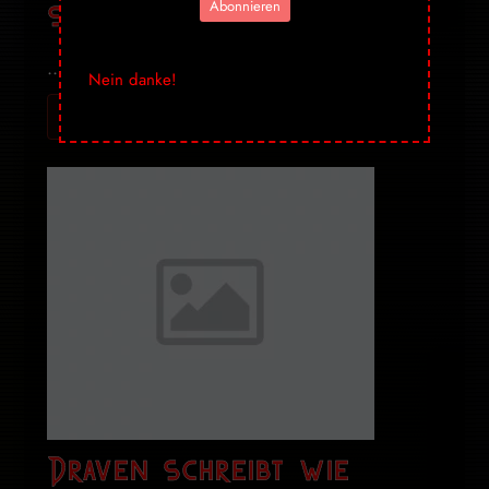
serviert!
Abonnieren
...
Nein danke!
Ich will mehr! Gib mir alles ➔
Draven schreibt wie