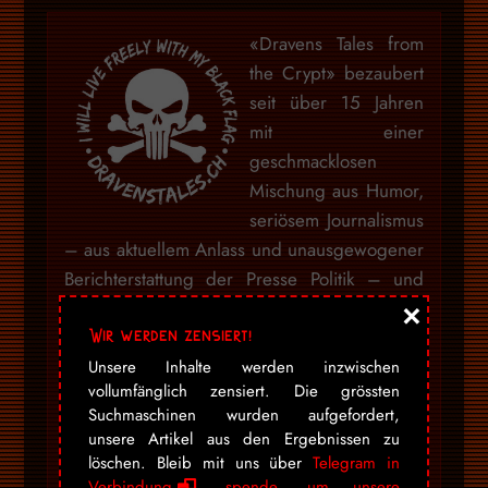
«Dravens Tales from
the Crypt» bezaubert
seit über 15 Jahren
mit einer
geschmacklosen
Mischung aus Humor,
seriösem Journalismus
– aus aktuellem Anlass und unausgewogener
Berichterstattung der Presse Politik – und
×
Zombies, garniert mit jeder Menge Kunst,
Wir werden zensiert!
Entertainment und Punkrock. Draven hat aus
seinem Hobby eine beliebte Marke gemacht,
Unsere Inhalte werden inzwischen
vollumfänglich zensiert. Die grössten
welche sich nicht einordnen lässt.
Suchmaschinen wurden aufgefordert,
unsere Artikel aus den Ergebnissen zu
löschen. Bleib mit uns über
Telegram in
Mein Blog war niemals darauf ausgelegt
Verbindung
,
spende, um unsere