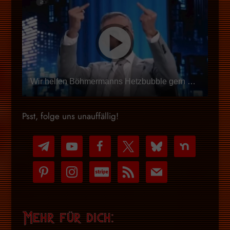
Wir helfen Böhmermanns Hetzbubble gern auf den Pfad der Erinnerung zurück
Psst, folge uns unauffällig!
telegram
youtube-
facebook
x
bluesky
nextdoor
play
pinterest
instagram
cc-
rss
mail
stripe
Mehr für dich: