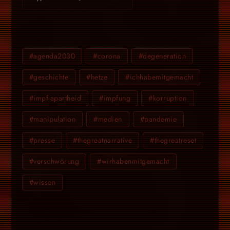
#agenda2030
#corona
#degeneration
#geschichte
#hetze
#ichhabemitgemacht
#impf-apartheid
#impfung
#korruption
#manipulation
#medien
#pandemie
#presse
#thegreatnarrative
#thegreatreset
#verschwörung
#wirhabenmitgemacht
#wissen