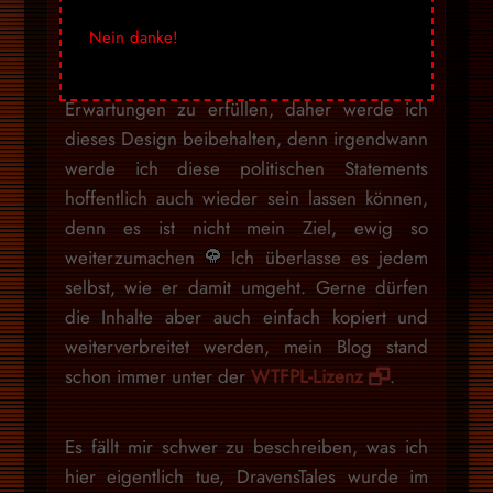
Gegenüber für eine Einstellung dazu pflegt.
Nein danke!
Ich will niemandem Honig ums Maul
schmieren, um auf irgendwelche Weise
Erwartungen zu erfüllen, daher werde ich
dieses Design beibehalten, denn irgendwann
werde ich diese politischen Statements
hoffentlich auch wieder sein lassen können,
denn es ist nicht mein Ziel, ewig so
weiterzumachen
Ich überlasse es jedem
selbst, wie er damit umgeht. Gerne dürfen
die Inhalte aber auch einfach kopiert und
weiterverbreitet werden, mein Blog stand
schon immer unter der
WTFPL-Lizenz
.
Es fällt mir schwer zu beschreiben, was ich
hier eigentlich tue, DravensTales wurde im