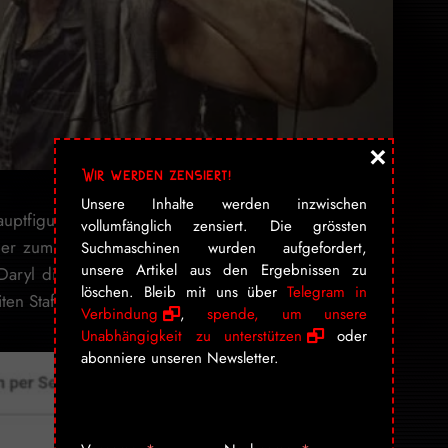
×
Wir werden zensiert!
Unsere Inhalte werden inzwischen
auptfigur von «The Walking Dead» dürfte es jedoch in
vollumfänglich zensiert. Die grössten
 er zum Sprechen vollständiger Sätze gezwungen ist.
Suchmaschinen wurden aufgefordert,
unsere Artikel aus den Ergebnissen zu
Daryl diese Rolle einnehmen wird – vermutlich aber
löschen. Bleib mit uns über
Telegram in
en Staffelhälfte…
Verbindung
,
spende, um unsere
Unabhängigkeit zu unterstützen
oder
abonniere unseren Newsletter.