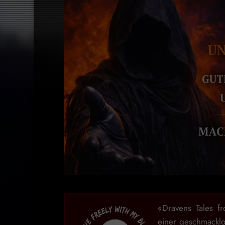
«Dravens Tales f
einer geschmackl