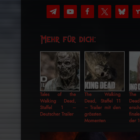
telegram
youtube-
facebook
x
bluesky
nex
play
Mehr für dich:
Tales of the
The Walking
The
Walking Dead,
Dead, Staffel 11
Dea
Staffel 1 –
– Trailer mit den
ers
Deutscher Trailer
grössten
fina
Momenten
der 1