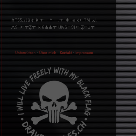
⋔ｴ꒚꒚ﻯ꒒ü￠ｋￓﾼ ꒳ﾼ꒒ￓ ꎧﾼቄ ꒯ﾼｴℕ ﻯ꒒
ᗑ꒚ ｣ﾼￓẔￓ ｋꑙ⋔⋔ￓ ꒤ℕ꒚ﾼℜﾼ Ẕﾼｴￓ
Unterstützen
•
Über mich
•
Kontakt
•
Impressum