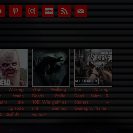
tdoor
pinterest
instagram
cc-
rss
mail
stripe
 Walking
«The Walking
The Walking
d: Wann
Dead» Staffel
Dead: Saints &
cheint die
10B: Wie geht es
Sinners –
le Episode
mit Gamma
Gameplay Trailer
0. Staffel?
weiter?