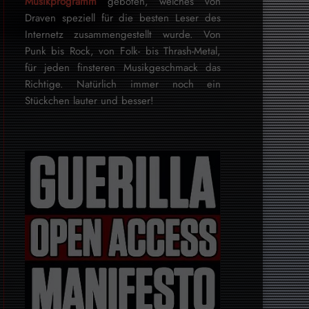
Musikprogramm
geboten, welches von
Draven speziell für die besten Leser des
Internetz zu­sammen­ge­stellt wurde. Von
Punk bis Rock, von Folk- bis Thrash-Metal,
für je­den finsteren Mu­sik­ge­schmack das
Rich­tige. Natürlich immer noch ein
Stückchen lauter und besser!