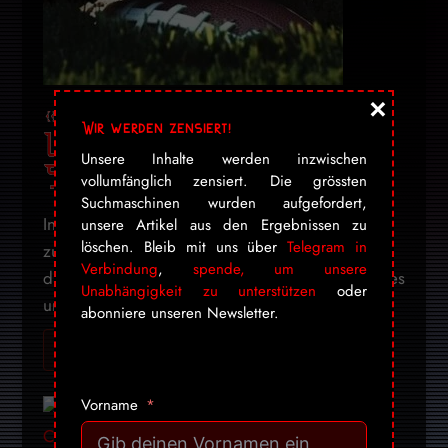
×
«The Walking Dead»:
Wir werden zensiert!
Lucille beendete den
Unsere Inhalte werden inzwischen
Super-Bowl
vollumfänglich zensiert. Die grössten
Suchmaschinen wurden aufgefordert,
In einer Woche kehrt die Zombie-Apokalypse
unsere Artikel aus den Ergebnissen zu
löschen. Bleib mit uns über
Telegram in
zurück in die deutschen Wohnzimmer. US-Fans
Verbindung
,
spende, um unsere
dürfen sich bereits Sonntagabend auf Rick Grimes
Unabhängigkeit zu unterstützen
oder
und ...
abonniere unseren Newsletter.
Ich will mehr! Gib mir alles ➔
Vorname