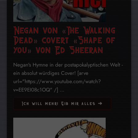
Negan von «The Walking
Dead» covert «Shape of
you» von Ed Sheeran
Negan's Hymne in der postapokalyptischen Welt -
ein absolut würdiges Cover! [arve
url="https://www.youtube.com/watch?
v=EE9EI08c1OQ" /] ...
Ich will mehr! Gib mir alles ➔