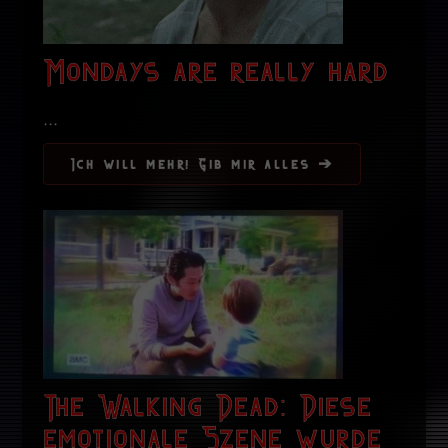
Mondays are really hard
...
Ich will mehr! Gib mir alles ➔
The Walking Dead: Diese
emotionale Szene wurde