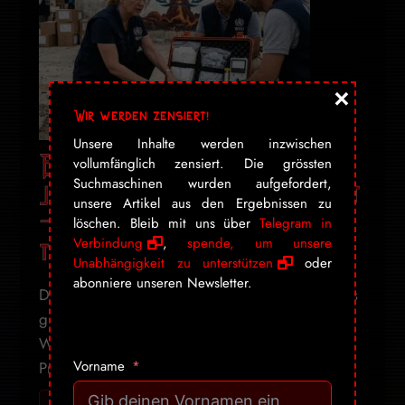
×
Wir werden zensiert!
Unsere Inhalte werden inzwischen
Erst Covid versemmelt,
vollumfänglich zensiert. Die grössten
Suchmaschinen wurden aufgefordert,
jetzt Atompilze verwaltet
unsere Artikel aus den Ergebnissen zu
– die WHO bleibt sich
löschen. Bleib mit uns über
Telegram in
treu
Verbindung
,
spende, um unsere
Unabhängigkeit zu unterstützen
oder
abonniere unseren Newsletter.
Die WHO packt den Strahlenschutzkoffer — alles
gut, macht euch keine Sorgen. Wenn die
Weltgesundheitsorganisation Atombomben-
Vorname
Protokolle schult, ist das kein ...