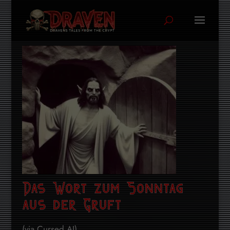
Das Wort zum Sonntag
aus der Gruft
(via Cursed AI) ...