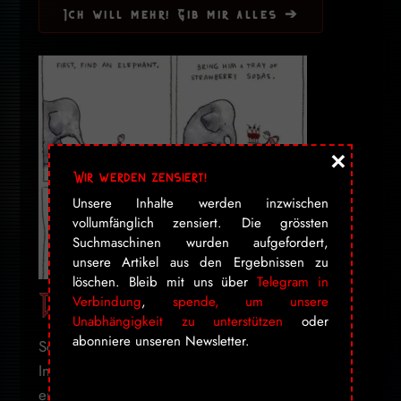
Ich will mehr! Gib mir alles ➔
×
Wir werden zensiert!
Unsere Inhalte werden inzwischen
vollumfänglich zensiert. Die grössten
Suchmaschinen wurden aufgefordert,
unsere Artikel aus den Ergebnissen zu
löschen. Bleib mit uns über
Telegram in
Drawing the Moon
Verbindung
,
spende, um unsere
Unabhängigkeit zu unterstützen
oder
abonniere unseren Newsletter.
Schön absurder Comic von Grant Snider auf
Incidental Comics, kann man sich als Poster
erwerben ...