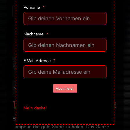
Vorname
Ich will mehr! Gib mir alles ➔
Nachname
E-Mail Adresse
Abonnieren
Luna: Der Mond als Lampe
Nein danke!
Eine wirklich schöne Idee, sich den Mond als
Lampe in die gute Stube zu holen. Das Ganze