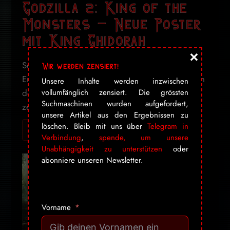
Godzilla 2: King of the
Monsters – Neue Poster
mit King Ghidorah
×
Seit 1964 tauchen Godzilla und sein ewiger
Wir werden zensiert!
Erzfeind King Ghidorah nun schon gemeinsam in
Unsere Inhalte werden inzwischen
vollumfänglich zensiert. Die grössten
der Godzilla-Filmreihe auf. Das vielleicht
Suchmaschinen wurden aufgefordert,
zerstörerischste ...
unsere Artikel aus den Ergebnissen zu
löschen. Bleib mit uns über
Telegram in
Ich will mehr! Gib mir alles ➔
Verbindung
,
spende, um unsere
Unabhängigkeit zu unterstützen
oder
abonniere unseren Newsletter.
Vorname