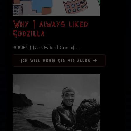
Why I always liked
Godzilla
BOOP! :) (via Owlturd Comix) ...
Ich will mehr! Gib mir alles ➔