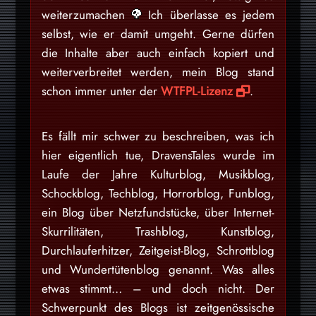
weiterzumachen
Ich überlasse es jedem
selbst, wie er damit umgeht. Gerne dürfen
die Inhalte aber auch einfach kopiert und
weiterverbreitet werden, mein Blog stand
schon immer unter der
WTFPL-Lizenz
.
Es fällt mir schwer zu beschreiben, was ich
hier eigentlich tue, DravensTales wurde im
Laufe der Jahre Kulturblog, Musikblog,
Schockblog, Techblog, Horrorblog, Funblog,
ein Blog über Netzfundstücke, über Internet-
Skurrilitäten, Trashblog, Kunstblog,
Durchlauferhitzer, Zeitgeist-Blog, Schrottblog
und Wundertütenblog genannt. Was alles
etwas stimmt… – und doch nicht. Der
Schwerpunkt des Blogs ist zeitgenössische