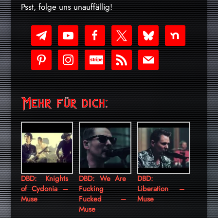
Psst, folge uns unauffällig!
telegram
youtube-
facebook
x
bluesky
nextdoor
play
pinterest
instagram
cc-
rss
mail
stripe
Mehr für dich:
DBD: Knights
DBD: We Are
DBD:
of Cydonia –
Fucking
Liberation –
Muse
Fucked –
Muse
Muse