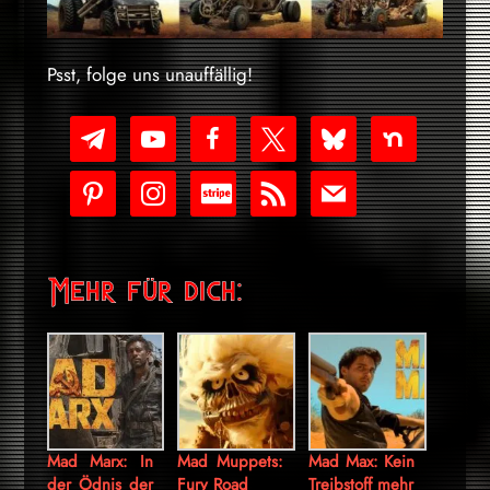
Psst, folge uns unauffällig!
telegram
youtube-
facebook
x
bluesky
nextdoor
play
pinterest
instagram
cc-
rss
mail
stripe
Mehr für dich:
Mad Marx: In
Mad Muppets:
Mad Max: Kein
der Ödnis der
Fury Road
Treibstoff mehr