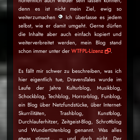
hoffentlich auch wieder sein lassen können,
denn es ist nicht mein Ziel, ewig so
weiterzumachen
Ich überlasse es jedem
selbst, wie er damit umgeht. Gerne dürfen
die Inhalte aber auch einfach kopiert und
weiterverbreitet werden, mein Blog stand
schon immer unter der
WTFPL-Lizenz
.
Es fällt mir schwer zu beschreiben, was ich
hier eigentlich tue, DravensTales wurde im
Laufe der Jahre Kulturblog, Musikblog,
Schockblog, Techblog, Horrorblog, Funblog,
ein Blog über Netzfundstücke, über Internet-
Skurrilitäten, Trashblog, Kunstblog,
Durchlauferhitzer, Zeitgeist-Blog, Schrottblog
und Wundertütenblog genannt. Was alles
etwas stimmt… – und doch nicht. Der