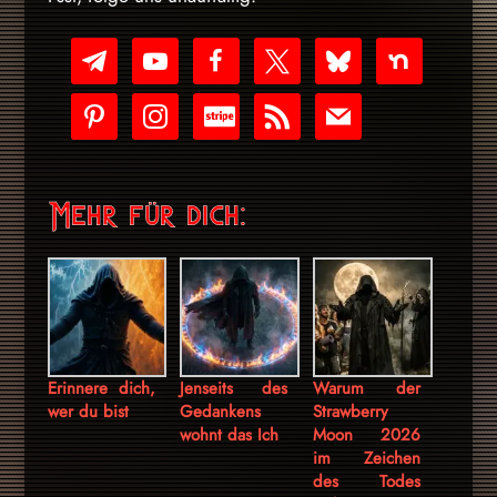
telegram
youtube-
facebook
x
bluesky
nextdoor
play
pinterest
instagram
cc-
rss
mail
stripe
Mehr für dich:
Erinnere dich,
Jenseits des
Warum der
wer du bist
Gedankens
Strawberry
wohnt das Ich
Moon 2026
im Zeichen
des Todes