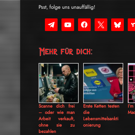
Psst, folge uns unauffällig!
telegram
youtube-
facebook
x
bluesky
nex
play
Mehr für dich:
Scanne dich frei
Erste Ketten testen
I’m
– oder wie man
die
Mac
Arbeit verkauft,
Lebensmittelsankti
ohne sie zu
onierung
bezahlen