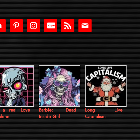
tdoor
pinterest
instagram
cc-
rss
mail
stripe
 a real Love
Barbie: Dead
Long Live
hine
Inside Girl
Capitalism