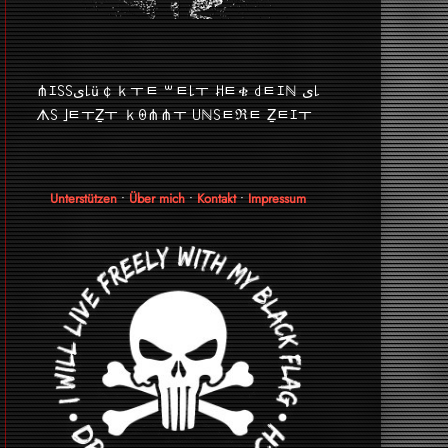
⋔ｴ꒚꒚ﻯ꒒ü￠ｋￓﾼ ꒳ﾼ꒒ￓ ꎧﾼቄ ꒯ﾼｴℕ ﻯ꒒
ᗑ꒚ ｣ﾼￓẔￓ ｋꑙ⋔⋔ￓ ꒤ℕ꒚ﾼℜﾼ Ẕﾼｴￓ
Unterstützen
•
Über mich
•
Kontakt
•
Impressum