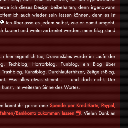
erde ich dieses Design beibehalten, denn irgendwann
offentlich auch wieder sein lassen können, denn es ist
n
Ich überlasse es jedem selbst, wie er damit umgeht.
ch kopiert und weiterverbreitet werden, mein Blog stand
ch hier eigentlich tue, DravensTales wurde im Laufe der
log, Techblog, Horrorblog, Funblog, ein Blog über
, Trashblog, Kunstblog, Durchlauferhitzer, Zeitgeist-Blog,
nnt. Was alles etwas stimmt… – und doch nicht. Der
 Kunst, im weitesten Sinne des Wortes.
en könnt ihr gerne eine
Spende per Kreditkarte, Paypal,
erfahren/Bankkonto zukommen lassen
. Vielen Dank an