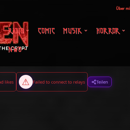
Über m
RADIO
COMIC
MUSIK
HORROR
NWO
Teilen