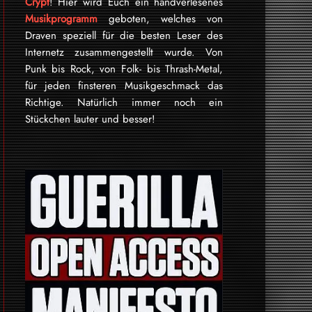
Crypt
! Hier wird Euch ein handverlesenes
Musikprogramm
geboten, welches von
Draven speziell für die besten Leser des
Internetz zu­sammen­ge­stellt wurde. Von
Punk bis Rock, von Folk- bis Thrash-Metal,
für je­den finsteren Mu­sik­ge­schmack das
Rich­tige. Natürlich immer noch ein
Stückchen lauter und besser!