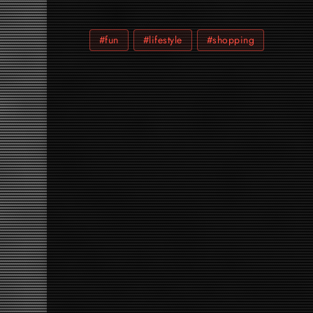
#fun
#lifestyle
#shopping