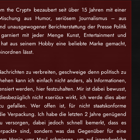
om the Crypt» bezaubert seit über 15 Jahren mit einer
Mischung aus Humor, seriösem Journalismus – aus
und unausgewogener Berichterstattung der Presse Politik
garniert mit jeder Menge Kunst, Entertainment und
 hat aus seinem Hobby eine beliebte Marke gemacht,
einordnen lässt.
achrichten zu verbreiten, geschweige denn politisch zu
ehen kann ich einfach nicht anders, als Informationen,
nsiert werden, hier festzuhalten. Mir ist dabei bewusst,
diesbezüglich nicht «seriös» wirkt, ich werde dies aber
 gefallen. Wer offen ist, für nicht staatskonforme
t die Verpackung. Ich habe die letzten 2 Jahre genügend
zu versorgen, dabei jedoch schnell bemerkt, dass es
erpackt» sind, sondern was das Gegenüber für eine
andem Honig ums Maul schmieren, um auf irgendwelche