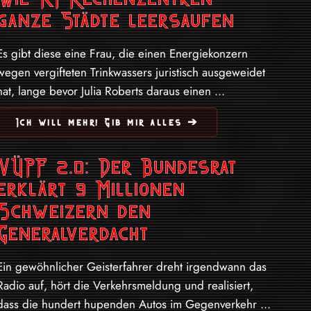
ganze Städte leersaufen
Es gibt diese eine Frau, die einen Energiekonzern
wegen vergifteten Trinkwassers juristisch ausgeweidet
hat, lange bevor Julia Roberts daraus einen ...
Ich will mehr! Gib mir alles ➔
VÜPF 2.0: Der Bundesrat
erklärt 9 Millionen
Schweizern den
Generalverdacht
Ein gewöhnlicher Geisterfahrer dreht irgendwann das
Radio auf, hört die Verkehrsmeldung und realisiert,
dass die hundert hupenden Autos im Gegenverkehr ...