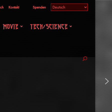
ich
Kontakt
Spenden
MOVIE
TECH/SCIENCE
gle «I Love My Robot» veröffentlicht und schreit dem
 der Schule von Shonen Knife: Drei helle Powerchords,