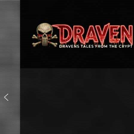
DBD: I Love My Robot
Eine Anti-KI-Hymne, vorgetragen von einer Cheerlea
Algorithmus ins Gesicht, dass sie ihn nicht braucht.
ein gestapelter Cheerleader-Chor, keine Sekunde Ernst