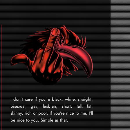
I don’t care if you’re black, white, straight,
bisexual, gay, lesbian, short, tall, fat,
skinny, rich or poor. If you’re nice to me, I’ll
be nice to you. Simple as that.