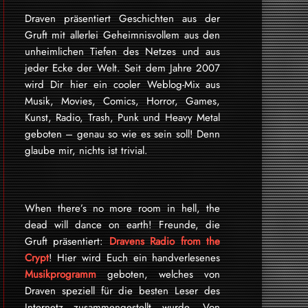
Draven präsentiert Geschichten aus der
Gruft mit allerlei Geheimnisvollem aus den
unheimlichen Tiefen des Netzes und aus
jeder Ecke der Welt. Seit dem Jahre 2007
wird Dir hier ein cooler Weblog-Mix aus
Musik, Movies, Comics, Horror, Games,
Kunst, Radio, Trash, Punk und Heavy Metal
geboten – genau so wie es sein soll! Denn
glaube mir, nichts ist trivial.
When there’s no more room in hell, the
dead will dance on earth! Freunde, die
Gruft präsentiert:
Dravens Radio from the
Crypt
! Hier wird Euch ein handverlesenes
Musikprogramm
geboten, welches von
Draven speziell für die besten Leser des
Internetz zu­sammen­ge­stellt wurde. Von