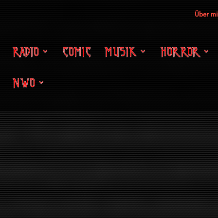
Über m
RADIO
COMIC
MUSIK
HORROR
NWO
 – Sheri Moon Zombie
derin im Blechroboter-Fanclub. Sheri Moon Zombie hat ihre Debütsin
 Musikalisch ist das kein Zombie-Groove, sondern Lo-Fi-Garagenpunk in
. Produziert hat Chris