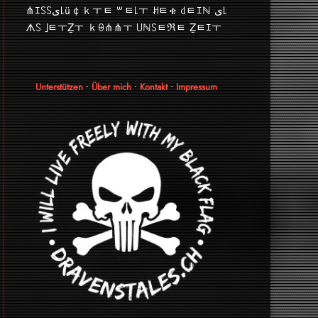
⋔ｴ꒚꒚ﻯ꒒ü￠ｋￓﾼ ꒳ﾼ꒒ￓ ꎧﾼቄ ꒯ﾼｴℕ ﻯ꒒
ᗑ꒚ ｣ﾼￓẔￓ ｋꑙ⋔⋔ￓ ꒤ℕ꒚ﾼℜﾼ Ẕﾼｴￓ
Unterstützen
•
Über mich
•
Kontakt
•
Impressum