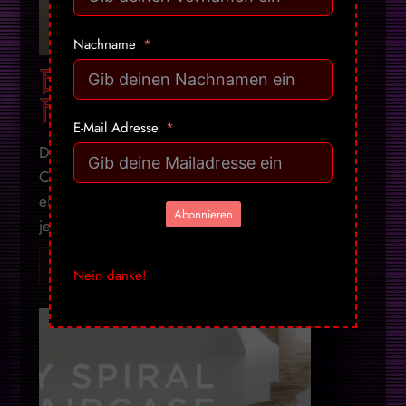
Nachname
Erschreckende Horror-
Portraits selbstgemacht
E-Mail Adresse
Dominick Marino hat mithilfe eines ausrangierten
Computerbildschirms, einem Raspberry-Pie und
einem Bewegungssensor etwas gebastelt, dass
Abonnieren
jede Menge Erschreckungspotential hat. Der ...
Ich will mehr! Gib mir alles ➔
Nein danke!