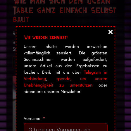
Wie man sich den Ocean
Table ganz einfach selbst
baut
×
Rein op­tisch sieht der Ocean Table schlicht
Wir werden zensiert!
grossartig aus – leider kostet der eine ganze
Unsere Inhalte werden inzwischen
Stan­ge Geld. Youtube Nutzer Bob ...
vollumfänglich zensiert. Die grössten
Suchmaschinen wurden aufgefordert,
Ich will mehr! Gib mir alles ➔
unsere Artikel aus den Ergebnissen zu
löschen. Bleib mit uns über
Telegram in
Verbindung
,
spende, um unsere
Unabhängigkeit zu unterstützen
oder
abonniere unseren Newsletter.
Vorname