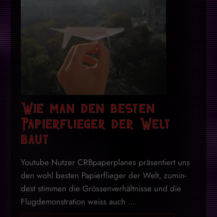
Wie man den besten
Papierflieger der Welt
baut
Youtube Nutzer CRB­pa­per­pla­nes prä­sen­tiert uns
den wohl bes­ten Pa­pier­flie­ger der Welt, zu­min­
dest stim­men die Grössenver­hält­nis­se und die
Flug­de­mons­tra­ti­on weiss auch ...