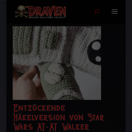
Entzückende
Häkelversion von Star
Wars AT-AT Walker